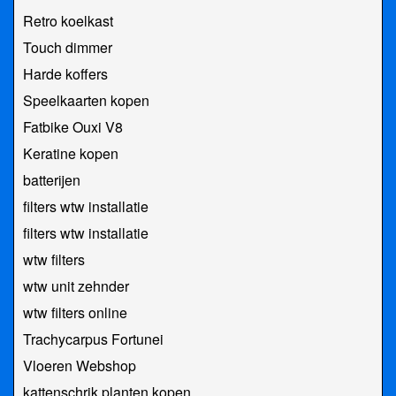
Retro koelkast
Touch dimmer
Harde koffers
Speelkaarten kopen
Fatbike Ouxi V8
Keratine kopen
batterijen
filters wtw installatie
filters wtw installatie
wtw filters
wtw unit zehnder
wtw filters online
Trachycarpus Fortunei
Vloeren Webshop
kattenschrik planten kopen